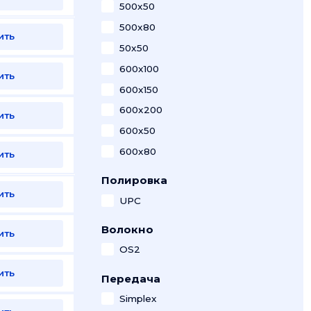
500x50
500x80
ить
50x50
600x100
ить
600x150
600x200
ить
600x50
600x80
ить
Полировка
ить
UPC
Волокно
ить
OS2
ить
Передача
Simplex