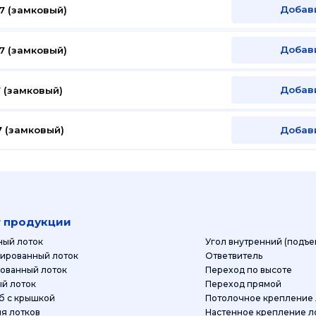
Добав
7 (замковый)
Добав
7 (замковый)
Добав
 (замковый)
Добав
 (замковый)
г продукции
ный лоток
Угол внутренний (подъе
ированный лоток
Ответвитель
ованный лоток
Переход по высоте
й лоток
Переход прямой
Миникороб с крышкой
Потолочное крепление 
шки для лотков
Настенное крепление л