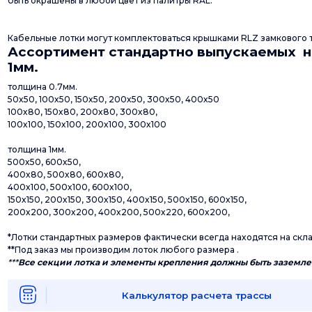
быть окрашены в любой цвет из палитры RAL.
Кабельные лотки могут комплектоваться крышками RLZ замкового 
Ассортимент стандартно выпускаемых н
1мм.
толщина 0.7мм.
50х50, 100х50, 150х50, 200х50, 300х50, 400х50
100х80, 150х80, 200х80, 300х80,
100х100, 150х100, 200х100, 300х100
толщина 1мм.
500х50, 600х50,
400х80, 500х80, 600х80,
400х100, 500х100, 600х100,
150х150, 200х150, 300х150, 400х150, 500х150, 600х150,
200х200, 300х200, 400х200, 500х220, 600х200,
*Лотки стандартных размеров фактически всегда находятся на скл
**Под заказ мы производим лоток любого размера .
***
Все секции лотка и элементы крепления должны быть заземле
Калькулятор расчета трассы