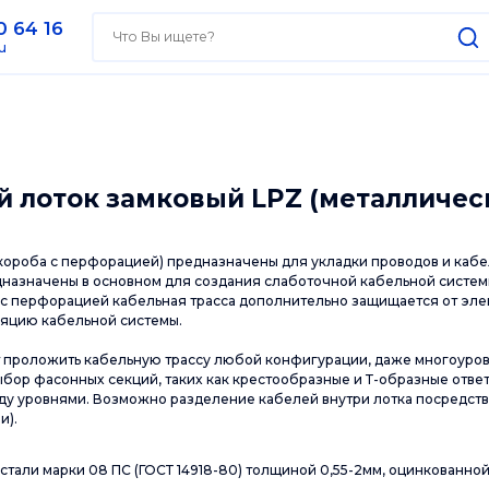
0 64 16
u
 лоток замковый LPZ (металличес
короба с перфорацией) предназначены для укладки проводов и кабе
дназначены в основном для создания слаботочной кабельной систе
с перфорацией кабельная трасса дополнительно защищается от эле
яцию кабельной системы.
т проложить кабельную трассу любой конфигурации, даже многоуро
бор фасонных секций, таких как крестообразные и Т-образные ответ
ду уровнями. Возможно разделение кабелей внутри лотка посредств
и).
тали марки 08 ПС (ГОСТ 14918-80) толщиной 0,55-2мм, оцинкованной