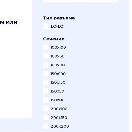
Тип разъема
м или
LC-LC
Сечение
100x100
100x50
100x80
150x100
150x150
150x50
150x80
200x100
200x150
200x200