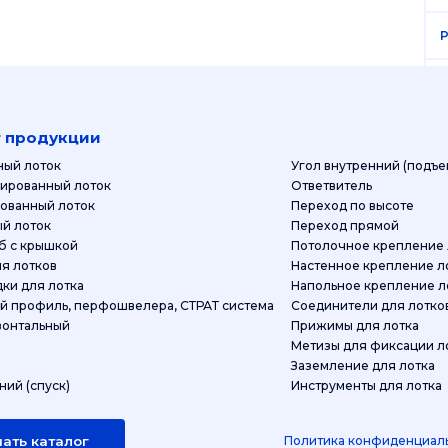
P
P
P
г продукции
ный лоток
Угол внутренний (подъе
P
ированный лоток
Ответвитель
ованный лоток
Переход по высоте
P
й лоток
Переход прямой
Миникороб с крышкой
Потолочное крепление 
шки для лотков
Настенное крепление л
P
Перегородки для лотка
Напольн
 профиль, перфошвелера, СТРАТ система
Соединители для лотко
P
зонтальный
Прижимы для лотка
Метизы для фиксации л
P
Заземление для лотка
ний (спуск)
Инструменты для лотка
P
ать каталог
Политика конфиденциал