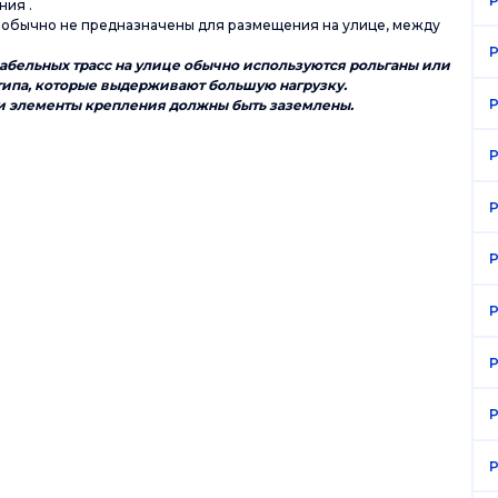
P
ния .
обычно не предназначены для размещения на улице, между
P
бельных трасс на улице обычно используются рольганы или
 типа, которые выдерживают большую
нагрузку.
P
 и элементы крепления должны быть заземлены.
P
P
P
P
P
P
P