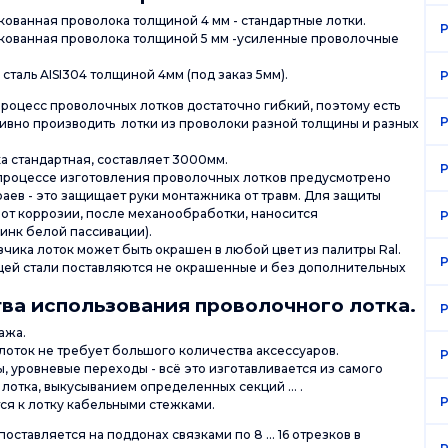
кованная проволока толщиной 4 мм - стандартные лотки.
P
кованная проволока толщиной 5 мм -усиленные проволочные
таль AISI304 толщиной 4мм (под заказ 5мм).
P
роцесс проволочных лотков достаточно гибкий, поэтому есть
P
ивно производить лотки из проволоки разной толщины и разных
а стандартная, составляет 3000мм.
P
процессе изготовления проволочных лотков предусмотрено
раев - это защищает руки монтажника от травм. Для защиты
от коррозии, после механообработки, наносится
P
инк белой пассивации).
чика лоток может быть окрашен в любой цвет из палитры Ral.
P
ей стали поставляются не окрашенные и без дополнительных
а использования проволочного лотка.
P
ажа.
оток не требует большого количества аксессуаров.
P
ы, уровневые переходы - всё это изготавливается из самого
лотка, выкусыванием определенных секций ... .
P
ся к лотку кабельными стежками.
ставляется на поддонах связками по 8 ... 16 отрезков в