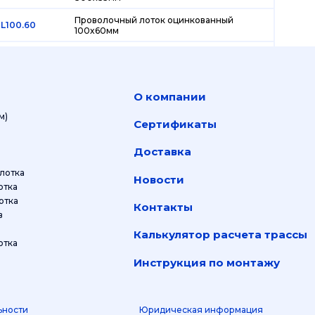
Проволочный лоток оцинкованный
L100.60
100х60мм
Проволочный лоток оцинкованный
L200.60
200х60мм
Проволочный лоток оцинкованный
L300.60
О компании
300х60мм
м)
Проволочный лоток оцинкованный
Сертификаты
L400.60
400х60мм
Доставка
Проволочный лоток оцинкованный
L50.50
50х50мм
лотка
Новости
Проволочный лоток из нержавеющей
отка
LH60.60
стали 60х60мм
ое крепление лотка
Контакты
в
Проволочный лоток из нержавеющей
LH100.35
стали 100х35мм
Калькулятор расчета трассы
отка
Проволочный лоток из нержавеющей
LH100.60
стали 100х60мм
Инструкция по монтажу
Проволочный лоток из нержавеющей
LH100.85
стали 100х85мм
ьности
Юридическая информация
Проволочный лоток из нержавеющей