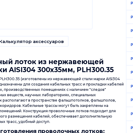
P
P
P
Калькулятор аксессуаров
P
P
ный лоток из нержавеющей
и AISI304 300х35мм, PLН300.35
P
PLН300.35 (изготовлены из нержавеющей стали марки AISI304
дназначены для создания кабельных трасс и прокладки кабелей
P
х, производственных помещениях с наличием "следов"
ных веществ, научных лабораториях, специальных
P
ок располагают в пространстве фальшпотолков, фальшполов,
 коридоров. Кабельные трассы могут быть закреплены на
ы помещений. Конструкция проволочные лотков подходит для
P
ного размещения кабелей, обеспечивает дополнительную
х трасс, удобный доступ.
P
готовления проволочных лотков: