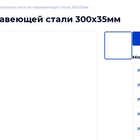
олочный лоток из нержавеющей стали 300х35мм
жавеющей стали 300х35мм
Мо
P
P
P
P
P