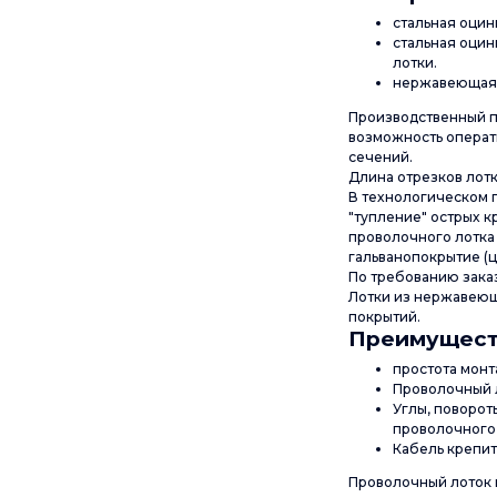
стальная оцин
стальная оцин
лотки.
нержавеющая с
Производственный п
возможность операт
сечений.
Длина отрезков лотк
В технологическом 
"тупление" острых к
проволочного лотка 
гальванопокрытие (ц
По требованию заказ
Лотки из нержавеющ
покрытий.
Преимуществ
простота монт
Проволочный л
Углы, поворот
проволочного 
Кабель крепит
Проволочный лоток по